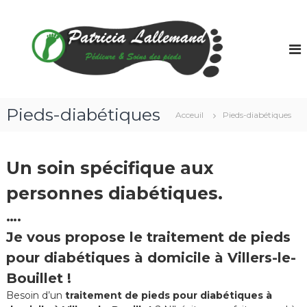
A
P
P
l
é
l
a
d
e
t
i
r
r
c
a
u
i
u
r
c
e
c
Pieds-diabétiques
Acceuil
Pieds-diabétiques
i
o
a
n
t
L
Un soin spécifique aux
e
a
n
l
personnes diabétiques.
u
l
….
e
m
Je vous propose le traitement de pieds
a
pour diabétiques à domicile à Villers-le-
n
Bouillet !
d
Besoin d’un
traitement de pieds pour diabétiques à